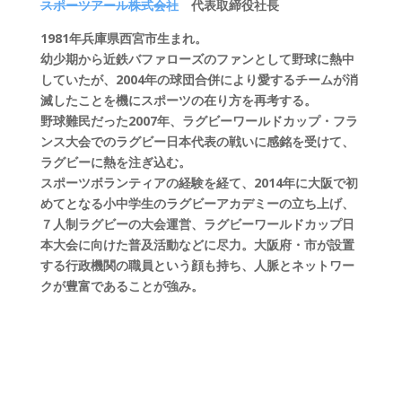
スポーツアール株式会社
代表取締役社長
1981年兵庫県西宮市生まれ。
幼少期から近鉄バファローズのファンとして野球に熱中
していたが、2004年の球団合併により愛するチームが消
滅したことを機にスポーツの在り方を再考する。
野球難民だった2007年、ラグビーワールドカップ・フラ
ンス大会でのラグビー日本代表の戦いに感銘を受けて、
ラグビーに熱を注ぎ込む。
スポーツボランティアの経験を経て、2014年に大阪で初
めてとなる小中学生のラグビーアカデミーの立ち上げ、
７人制ラグビーの大会運営、ラグビーワールドカップ日
本大会に向けた普及活動などに尽力。大阪府・市が設置
する行政機関の職員という顔も持ち、人脈とネットワー
クが豊富であることが強み。