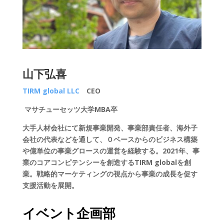
山下弘喜
TIRM global LLC
CEO
マサチューセッツ大学
MBA
卒
大手人材会社にて新規事業開発、事業部責任者、海外子
会社の代表などを通して、０ベースからのビジネス構築
や億単位の事業グロースの運営を経験する。
2021
年、事
業のコアコンピテンシーを創造する
TIRM global
を創
業。戦略的マーケティングの視点から事業の成長を促す
支援活動を展開。
イベント企画部