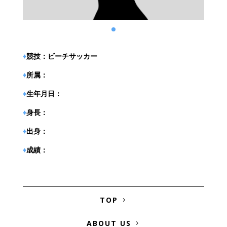
♦︎
競技：ビーチサッカー
♦︎
所属：
♦︎
生年月日：
♦︎
身長：
♦︎
出身：
♦︎
成績：
TOP
ABOUT US