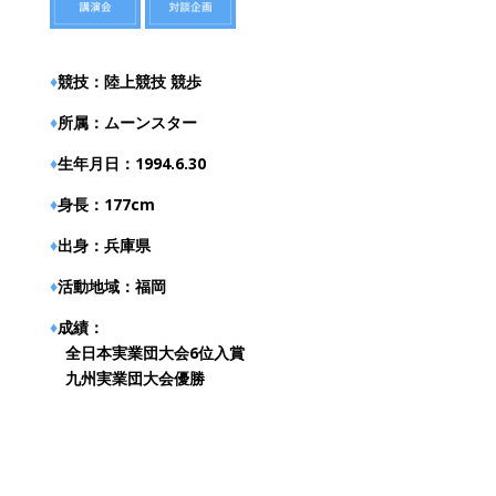
♦︎
競技：
陸上競技 競歩
♦︎
所属：
ムーンスター
♦︎
生年月日：
1994.6.30
♦︎
身長：
177cm
♦︎
出身：
兵庫県
♦︎
活動地域：福岡
♦︎
成績：
全日本実業団大会6位入賞
九州実業団大会優勝