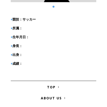
♦︎
競技：サッカー
♦︎
所属：
♦︎
生年月日：
♦︎
身長：
♦︎
出身：
♦︎
成績：
TOP
ABOUT US